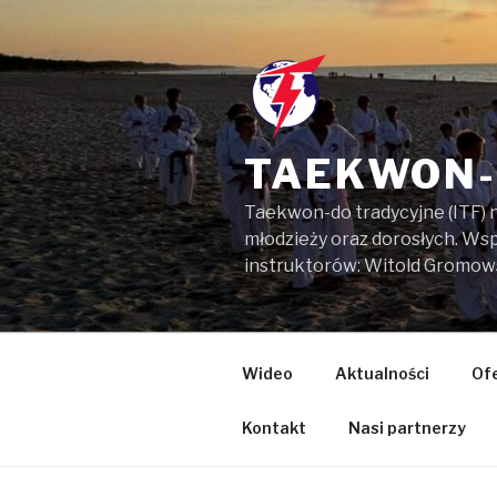
Przejdź
do
treści
TAEKWON-
Taekwon-do tradycyjne (ITF) 
młodzieży oraz dorosłych. W
instruktorów: Witold Gromow
Wideo
Aktualności
Of
Kontakt
Nasi partnerzy