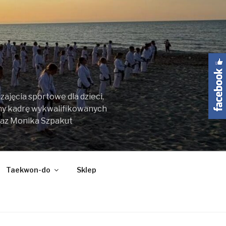
ajęcia sportowe dla dzieci,
my kadrę wykwalifikowanych
raz Monika Szpakut
Taekwon-do
Sklep