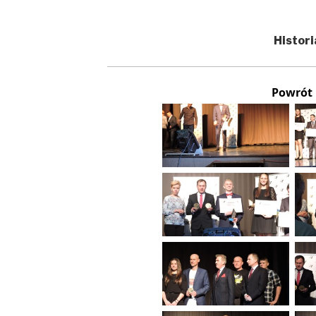
Histori
Powrót