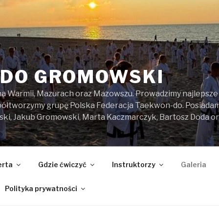
DO GROMOWSKI
na Warmii, Mazurach oraz Mazowszu. Prowadzimy najlepsze z
spółtworzymy grupę Polska Federacja Taekwon-do. Posiada
ski, Jakub Gromowski, Marta Kaczmarczyk, Bartosz Doda o
erta
Gdzie ćwiczyć
Instruktorzy
Galeria
Polityka prywatności