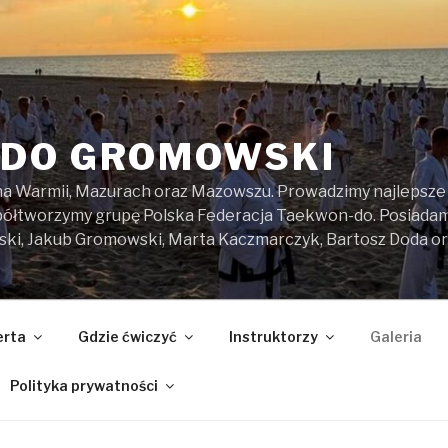
DO GROMOWSKI
na Warmii, Mazurach oraz Mazowszu. Prowadzimy najlepsze z
spółtworzymy grupę Polska Federacja Taekwon-do. Posiada
ski, Jakub Gromowski, Marta Kaczmarczyk, Bartosz Doda o
erta
Gdzie ćwiczyć
Instruktorzy
Galeria
Polityka prywatności