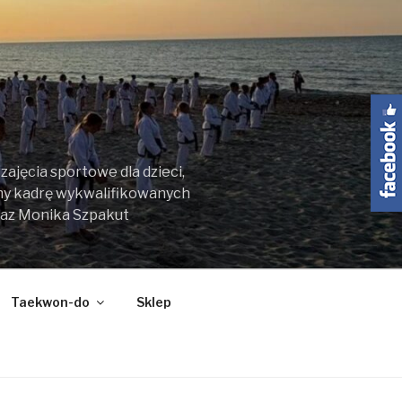
ajęcia sportowe dla dzieci,
my kadrę wykwalifikowanych
raz Monika Szpakut
Taekwon-do
Sklep