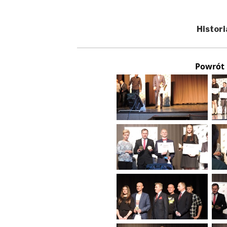
Histori
Powrót