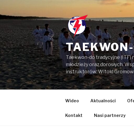
Przejdź
do
treści
TAEKWON-
Taekwon-do tradycyjne (ITF) 
młodzieży oraz dorosłych. W
instruktorów: Witold Gromow
Wideo
Aktualności
Of
Kontakt
Nasi partnerzy