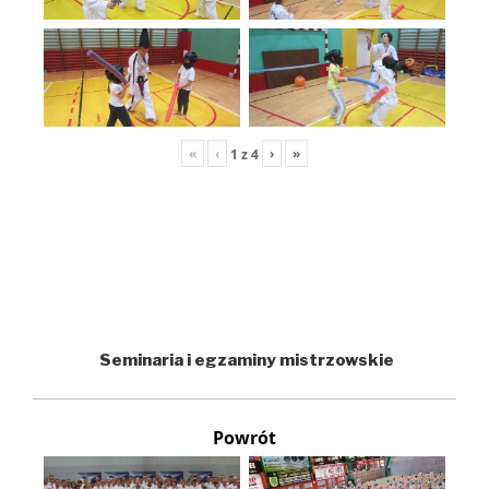
«
‹
›
»
1
z
4
Seminaria i egzaminy mistrzowskie
Powrót