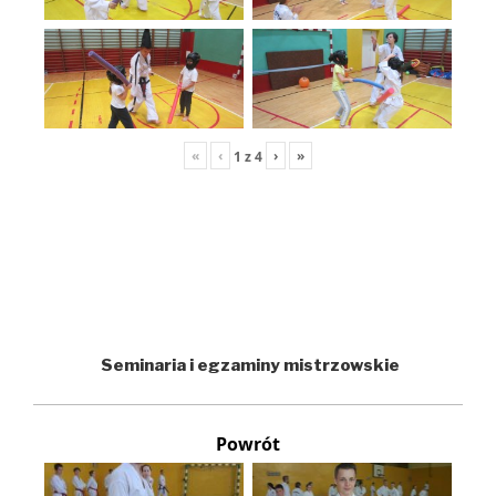
«
‹
›
»
1
z
4
Seminaria i egzaminy mistrzowskie
Powrót