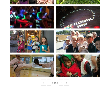
«
‹
›
»
1
z
2