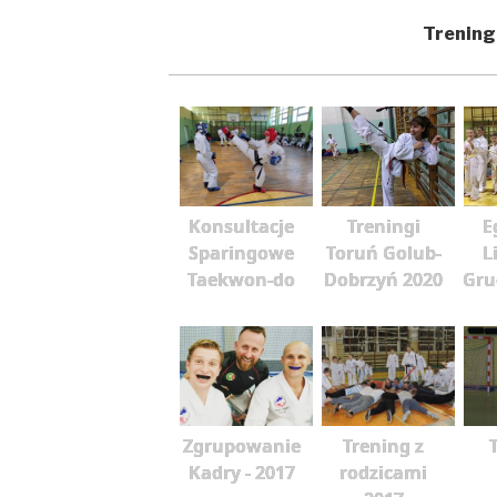
Trening
Konsultacje
Treningi
E
Sparingowe
Toruń Golub-
L
Taekwon-do
Dobrzyń 2020
Gru
Zgrupowanie
Trening z
Kadry - 2017
rodzicami