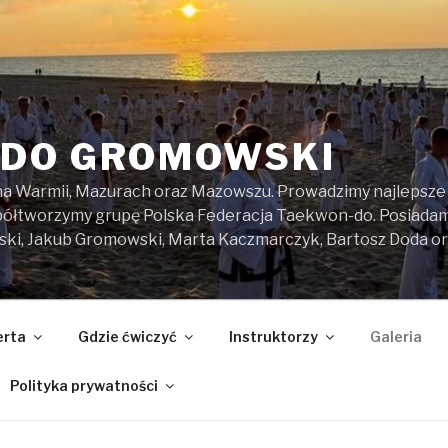
DO GROMOWSKI
na Warmii, Mazurach oraz Mazowszu. Prowadzimy najlepsze z
spółtworzymy grupę Polska Federacja Taekwon-do. Posiada
ski, Jakub Gromowski, Marta Kaczmarczyk, Bartosz Doda o
erta
Gdzie ćwiczyć
Instruktorzy
Galeria
Polityka prywatności