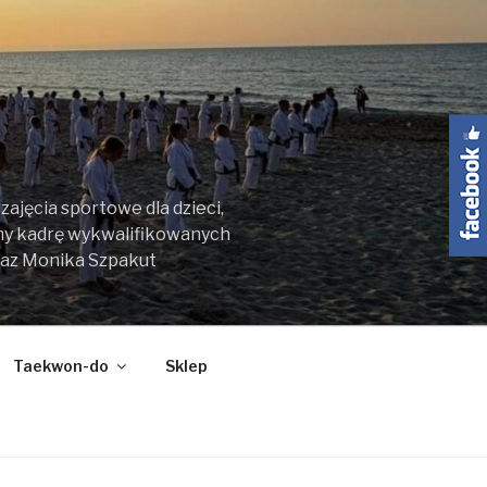
ajęcia sportowe dla dzieci,
my kadrę wykwalifikowanych
raz Monika Szpakut
Taekwon-do
Sklep