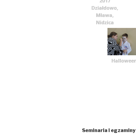
2017
Działdowo,
Mława,
Nidzica
Hallowee
Seminaria i egzaminy