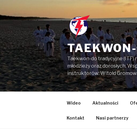
Przejdź
do
treści
TAEKWON-
Taekwon-do tradycyjne (ITF) 
młodzieży oraz dorosłych. W
instruktorów: Witold Gromow
Wideo
Aktualności
Of
Kontakt
Nasi partnerzy