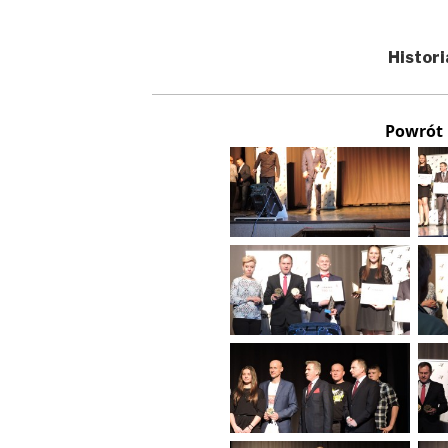
Histori
Powrót