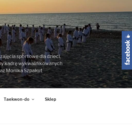
ajęcia sportowe dla dzieci,
my kadrę wykwalifikowanych
raz Monika Szpakut
Taekwon-do
Sklep