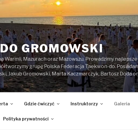
DO GROMOWSKI
na Warmii, Mazurach oraz Mazowszu. Prowadzimy najlepsze z
spółtworzymy grupę Polska Federacja Taekwon-do. Posiada
ski, Jakub Gromowski, Marta Kaczmarczyk, Bartosz Doda o
erta
Gdzie ćwiczyć
Instruktorzy
Galeria
Polityka prywatności