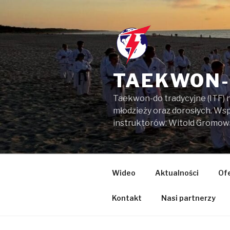
Przejdź
do
treści
TAEKWON-
Taekwon-do tradycyjne (ITF) 
młodzieży oraz dorosłych. W
instruktorów: Witold Gromow
Wideo
Aktualności
Of
Kontakt
Nasi partnerzy