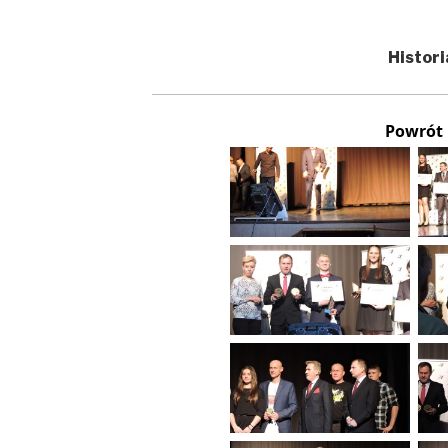
Histori
Powrót