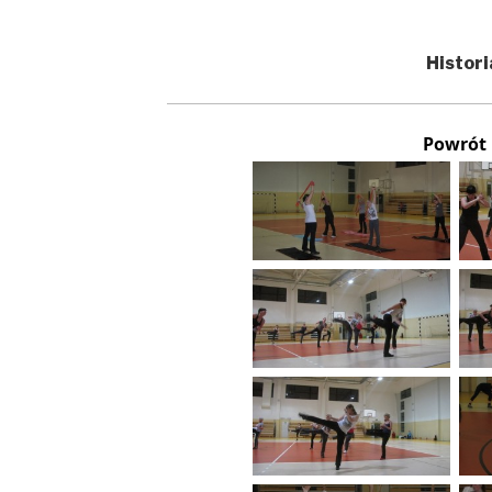
Histori
Powrót