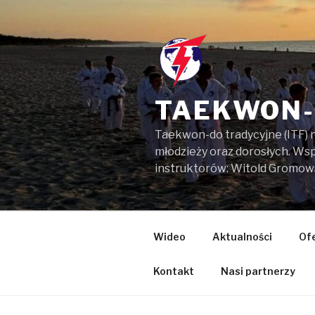
Przejdź
do
treści
TAEKWON-
Taekwon-do tradycyjne (ITF) 
młodzieży oraz dorosłych. W
instruktorów: Witold Gromow
Wideo
Aktualności
Of
Kontakt
Nasi partnerzy