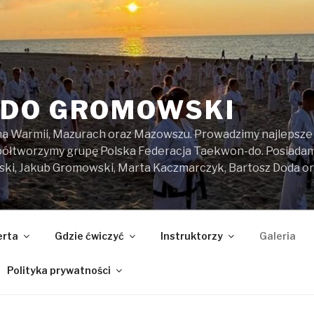
DO GROMOWSKI
na Warmii, Mazurach oraz Mazowszu. Prowadzimy najlepsze z
spółtworzymy grupę Polska Federacja Taekwon-do. Posiada
ski, Jakub Gromowski, Marta Kaczmarczyk, Bartosz Doda o
erta
Gdzie ćwiczyć
Instruktorzy
Galeria
Polityka prywatności