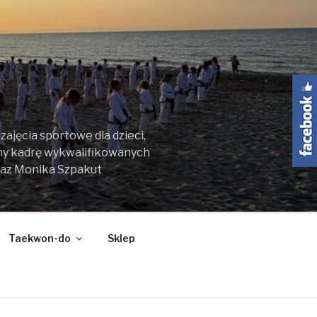
ajęcia sportowe dla dzieci,
my kadrę wykwalifikowanych
raz Monika Szpakut
Taekwon-do
Sklep