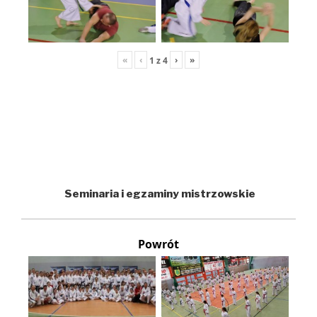
«
‹
›
»
1
z
4
Seminaria i egzaminy mistrzowskie
Powrót