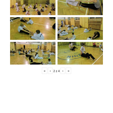
«
‹
›
»
2
z
4