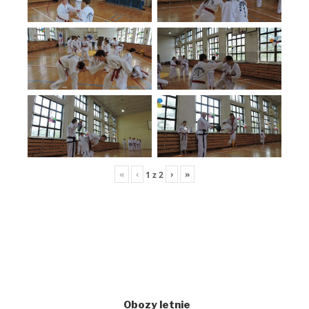
«
‹
›
»
1
z
2
Obozy letnie