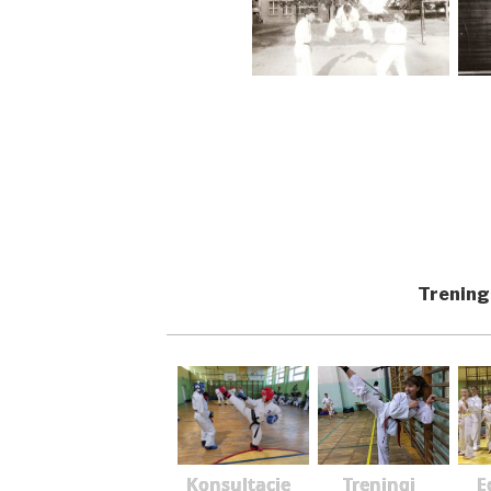
Trening
Konsultacje
Treningi
E