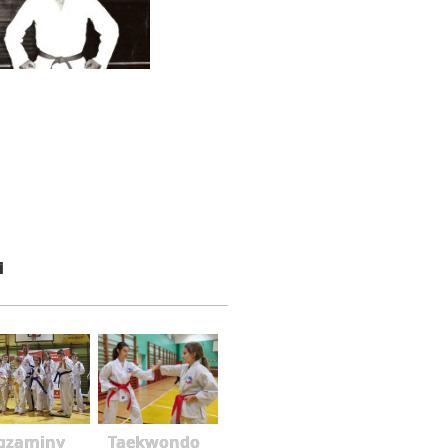
i
gzaminy
Taekwondo