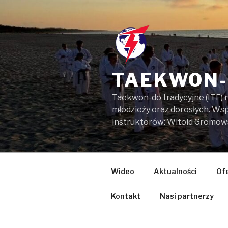
Przejdź
do
treści
TAEKWON-
Taekwon-do tradycyjne (ITF) 
młodzieży oraz dorosłych. W
instruktorów: Witold Gromow
Wideo
Aktualności
Of
Kontakt
Nasi partnerzy