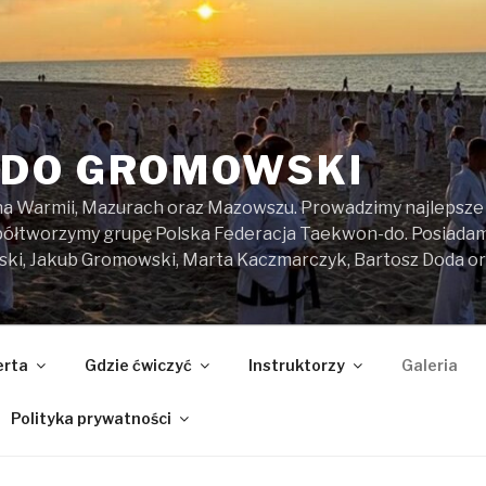
DO GROMOWSKI
na Warmii, Mazurach oraz Mazowszu. Prowadzimy najlepsze z
spółtworzymy grupę Polska Federacja Taekwon-do. Posiada
ski, Jakub Gromowski, Marta Kaczmarczyk, Bartosz Doda o
erta
Gdzie ćwiczyć
Instruktorzy
Galeria
Polityka prywatności