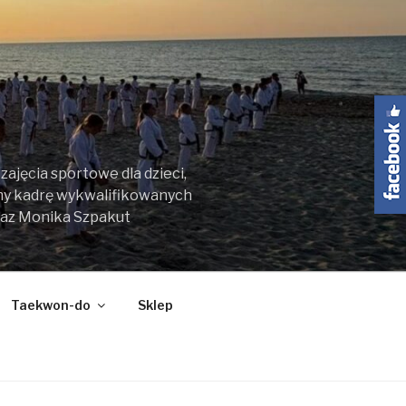
ajęcia sportowe dla dzieci,
my kadrę wykwalifikowanych
raz Monika Szpakut
Taekwon-do
Sklep