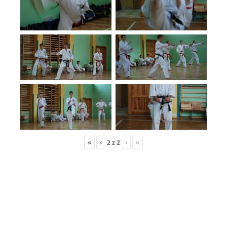
«
‹
›
»
2
z
2