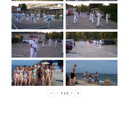
«
‹
›
»
1
z
2