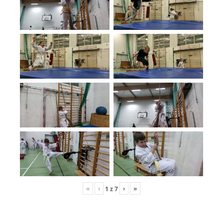
«
‹
›
»
1
z
7