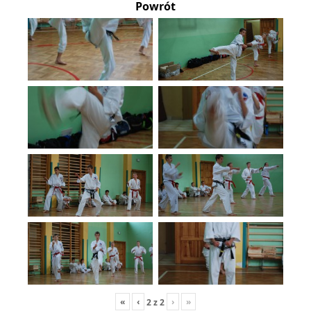
Powrót
«
‹
›
»
2
z
2