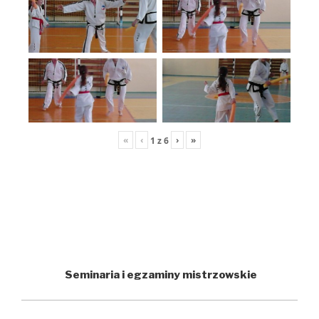
«
‹
›
»
1
z
6
Seminaria i egzaminy mistrzowskie