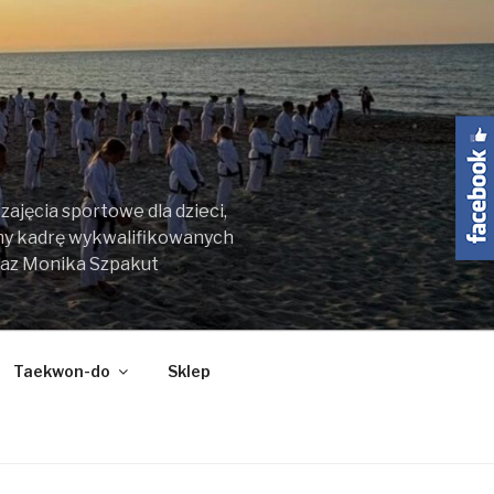
ajęcia sportowe dla dzieci,
my kadrę wykwalifikowanych
raz Monika Szpakut
Taekwon-do
Sklep