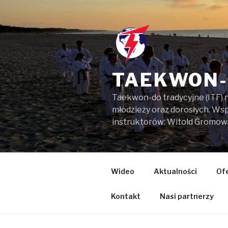
Przejdź
do
treści
TAEKWON-
Taekwon-do tradycyjne (ITF) 
młodzieży oraz dorosłych. W
instruktorów: Witold Gromow
Wideo
Aktualności
Of
Kontakt
Nasi partnerzy