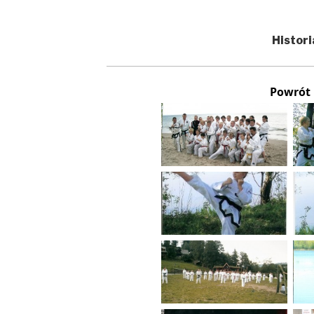
Histori
Powrót