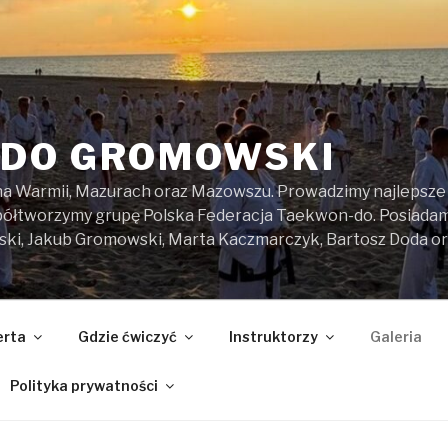
DO GROMOWSKI
na Warmii, Mazurach oraz Mazowszu. Prowadzimy najlepsze z
spółtworzymy grupę Polska Federacja Taekwon-do. Posiada
ski, Jakub Gromowski, Marta Kaczmarczyk, Bartosz Doda o
erta
Gdzie ćwiczyć
Instruktorzy
Galeria
Polityka prywatności