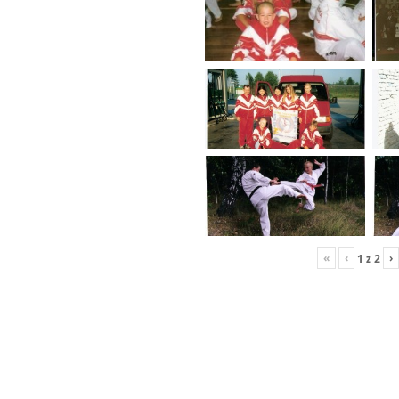
«
‹
›
1
z
2