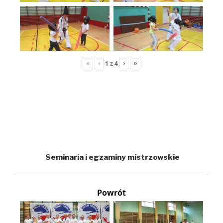
«
‹
›
»
1
z
4
Seminaria i egzaminy mistrzowskie
Powrót