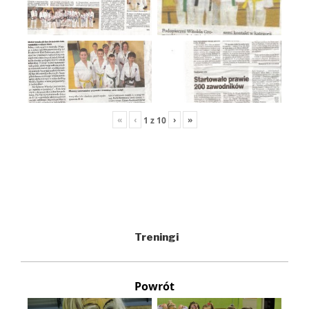
«
‹
›
»
1
z
10
Treningi
Powrót