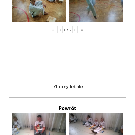
«
‹
›
»
1
z
2
Obozy letnie
Powrót