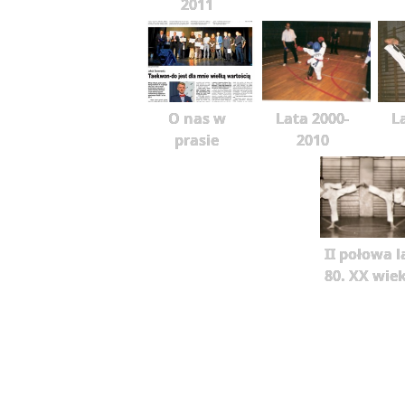
2011
O nas w
Lata 2000-
L
prasie
2010
II połowa l
80. XX wie