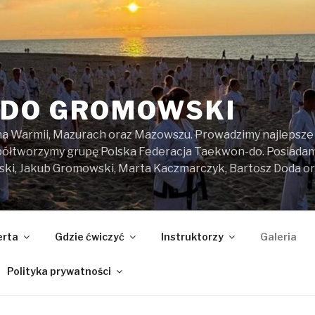
DO GROMOWSKI
na Warmii, Mazurach oraz Mazowszu. Prowadzimy najlepsze z
spółtworzymy grupę Polska Federacja Taekwon-do. Posiada
ski, Jakub Gromowski, Marta Kaczmarczyk, Bartosz Doda o
erta
Gdzie ćwiczyć
Instruktorzy
Galeria
Polityka prywatności