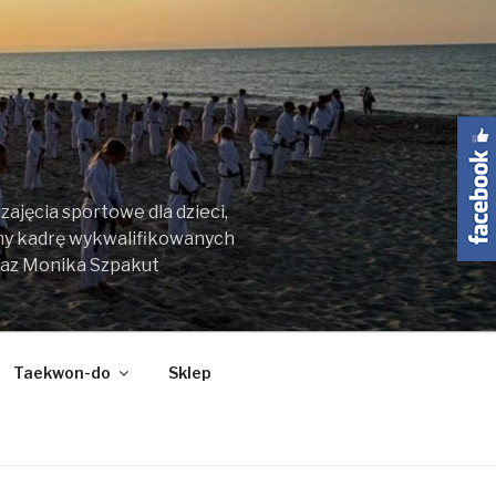
ajęcia sportowe dla dzieci,
my kadrę wykwalifikowanych
raz Monika Szpakut
Taekwon-do
Sklep