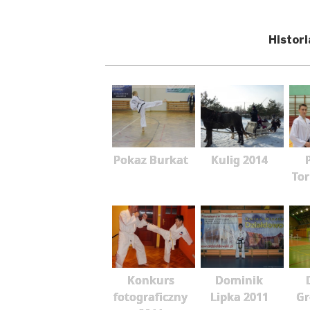
Histori
Pokaz Burkat
Kulig 2014
To
Konkurs
Dominik
fotograficzny
Lipka 2011
G