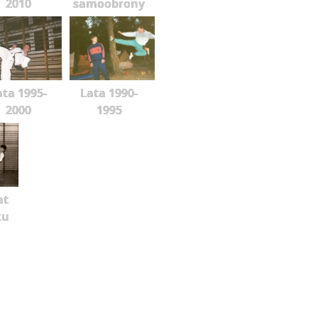
2010
samoobrony
ata 1995-
Lata 1990-
2000
1995
at
ku