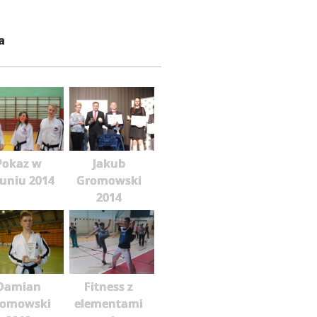
a
Pokaz w
Jakub
runiu 2014
Gromowski
2014
Damian
Fitness z
romowski
elementami