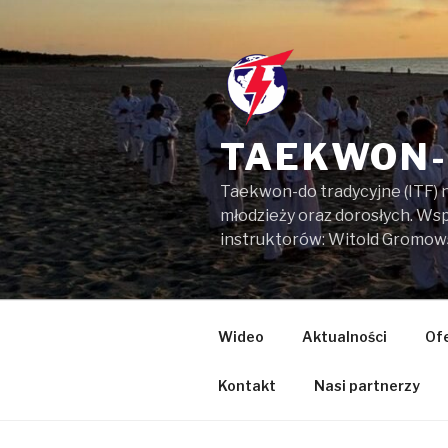
Przejdź
do
treści
TAEKWON-
Taekwon-do tradycyjne (ITF) 
młodzieży oraz dorosłych. W
instruktorów: Witold Gromow
Wideo
Aktualności
Of
Kontakt
Nasi partnerzy