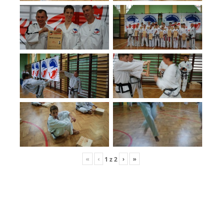
«
‹
›
»
1
z
2