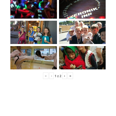
«
‹
›
»
1
z
2