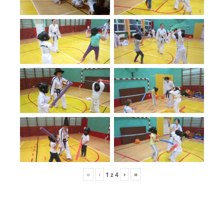
«
‹
›
»
1
z
4