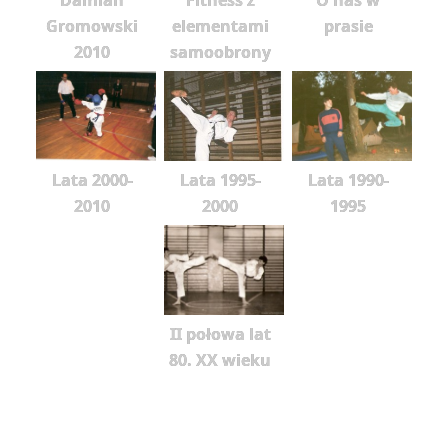
Gromowski
elementami
prasie
2010
samoobrony
Lata 2000-
Lata 1995-
Lata 1990-
2010
2000
1995
II połowa lat
80. XX wieku