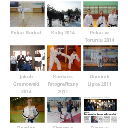
Pokaz Burkat
Kulig 2014
Pokaz w
Toruniu 2014
Jakub
Konkurs
Dominik
Gromowski
fotograficzny
Lipka 2011
2014
2011
Damian
Fitness z
O nas w