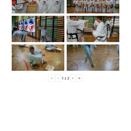
«
‹
›
»
1
z
2