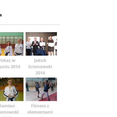
a
Pokaz w
Jakub
runiu 2014
Gromowski
2014
Damian
Fitness z
romowski
elementami