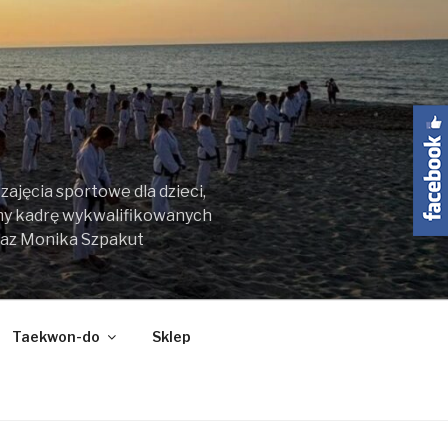
ajęcia sportowe dla dzieci,
my kadrę wykwalifikowanych
raz Monika Szpakut
Taekwon-do
Sklep