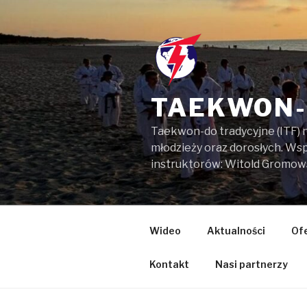
Przejdź
do
treści
TAEKWON-
Taekwon-do tradycyjne (ITF) 
młodzieży oraz dorosłych. W
instruktorów: Witold Gromow
Wideo
Aktualności
Of
Kontakt
Nasi partnerzy