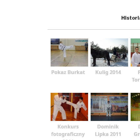
Histori
Pokaz Burkat
Kulig 2014
To
Konkurs
Dominik
fotograficzny
Lipka 2011
G