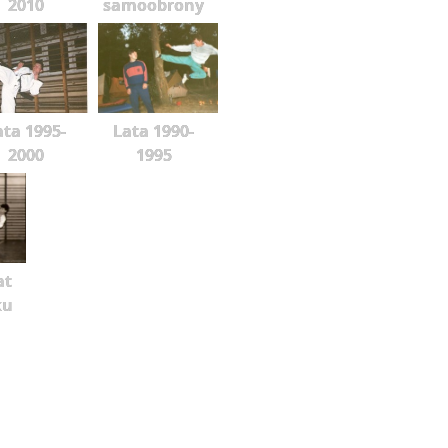
2010
samoobrony
ata 1995-
Lata 1990-
2000
1995
at
ku