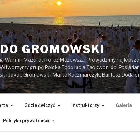
DO GROMOWSKI
na Warmii, Mazurach oraz Mazowszu. Prowadzimy najlepsze z
spółtworzymy grupę Polska Federacja Taekwon-do. Posiada
ski, Jakub Gromowski, Marta Kaczmarczyk, Bartosz Doda o
erta
Gdzie ćwiczyć
Instruktorzy
Galeria
Polityka prywatności