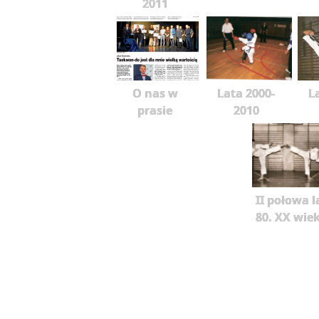
2011
O nas w
Lata 2000-
L
prasie
2010
II połowa l
80. XX wie