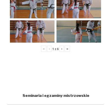
«
‹
›
»
1
z
6
Seminaria i egzaminy mistrzowskie