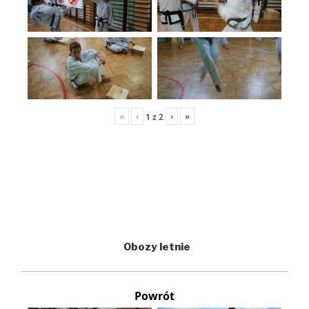
«
‹
›
»
1
z
2
Obozy letnie
Powrót