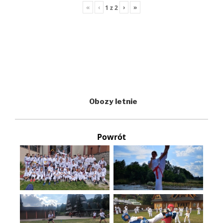
«
‹
›
»
1
z
2
Obozy letnie
Powrót