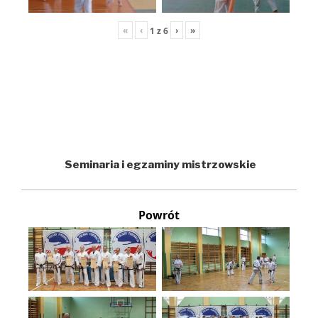
«
‹
›
»
1
z
6
Seminaria i egzaminy mistrzowskie
Powrót