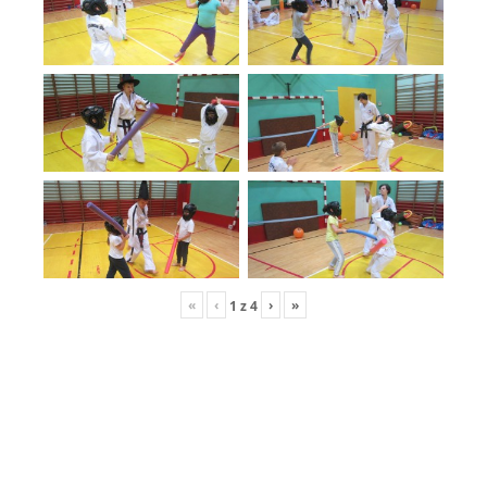
«
‹
›
»
1
z
4