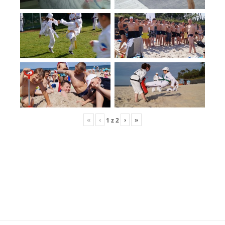
«
‹
›
»
1
z
2