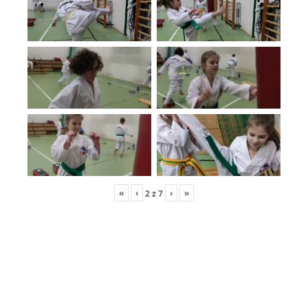
«
‹
›
»
2
z
7