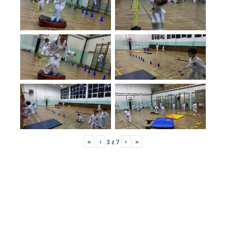
«
‹
›
»
3
z
7