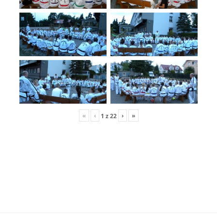
«
‹
›
»
1
z
22