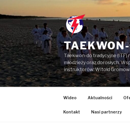
Przejdź
do
treści
TAEKWON-
Taekwon-do tradycyjne (ITF) 
młodzieży oraz dorosłych. W
instruktorów: Witold Gromow
Wideo
Aktualności
Of
Kontakt
Nasi partnerzy