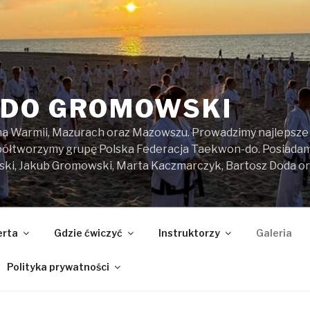
DO GROMOWSKI
na Warmii, Mazurach oraz Mazowszu. Prowadzimy najlepsze z
spółtworzymy grupę Polska Federacja Taekwon-do. Posiada
ski, Jakub Gromowski, Marta Kaczmarczyk, Bartosz Doda o
erta
Gdzie ćwiczyć
Instruktorzy
Galeria
Polityka prywatności