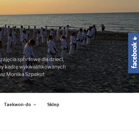
ajęcia sportowe dla dzieci,
my kadrę wykwalifikowanych
raz Monika Szpakut
Taekwon-do
Sklep