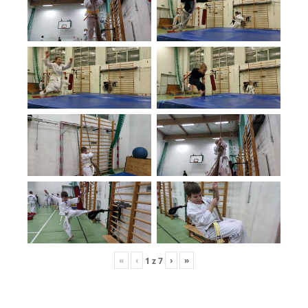
«
‹
›
»
1
z
7