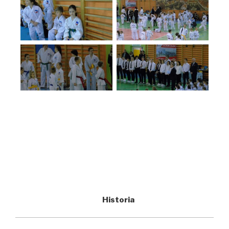
Historia