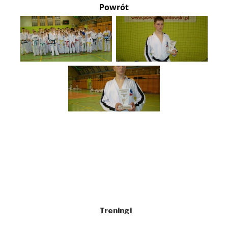
Powrót
Treningi