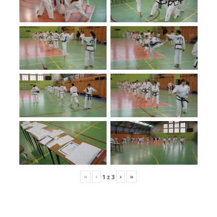
«
‹
›
»
1
z
3