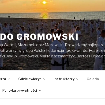
DO GROMOWSKI
na Warmii, Mazurach oraz Mazowszu. Prowadzimy najlepsze z
spółtworzymy grupę Polska Federacja Taekwon-do. Posiada
ski, Jakub Gromowski, Marta Kaczmarczyk, Bartosz Doda o
erta
Gdzie ćwiczyć
Instruktorzy
Galeria
Polityka prywatności