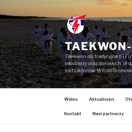
Przejdź
do
treści
TAEKWON-
Taekwon-do tradycyjne (ITF) 
młodzieży oraz dorosłych. W
instruktorów: Witold Gromow
Wideo
Aktualności
Of
Kontakt
Nasi partnerzy