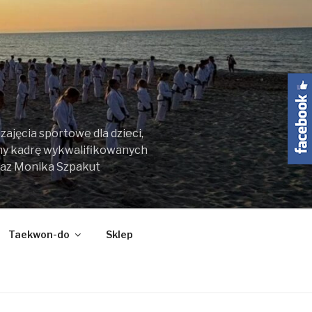
ajęcia sportowe dla dzieci,
my kadrę wykwalifikowanych
raz Monika Szpakut
Taekwon-do
Sklep