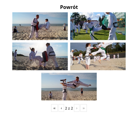
Powrót
«
‹
›
»
2
z
2