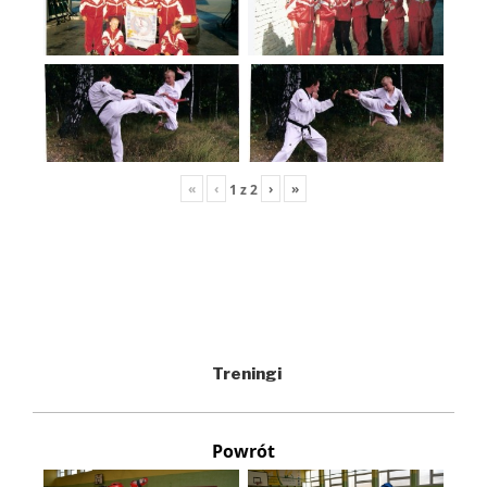
«
‹
›
»
1
z
2
Treningi
Powrót