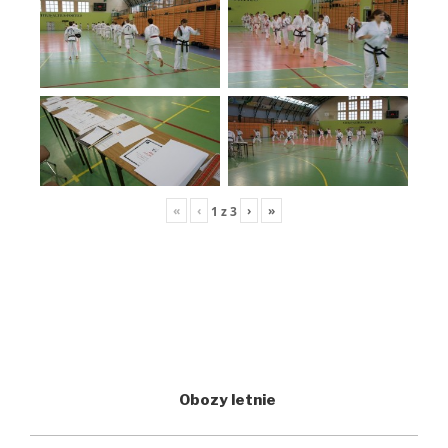
«
‹
›
»
1
z
3
Obozy letnie