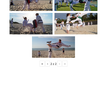
«
‹
›
»
2
z
2