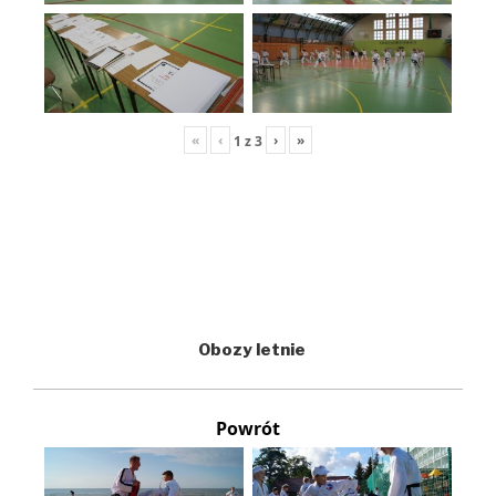
«
‹
›
»
1
z
3
Obozy letnie
Powrót