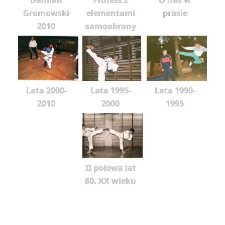
Gromowski
elementami
prasie
2010
samoobrony
Lata 2000-
Lata 1995-
Lata 1990-
2010
2000
1995
II połowa lat
80. XX wieku