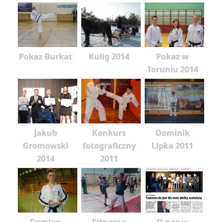
Pokaz Burkat
Kulig 2014
Pokaz w
Toruniu 2014
Jakub
Konkurs
Dominik
Gromowski
fotograficzny
Lipka 2011
2014
2011
Damian
Fitness z
O nas w