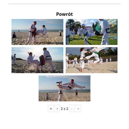
Powrót
«
‹
›
»
2
z
2