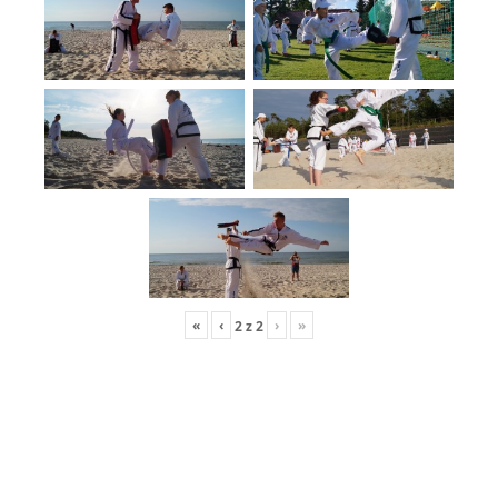
«
‹
›
»
2
z
2