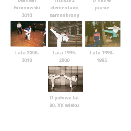
Gromowski
elementami
prasie
2010
samoobrony
Lata 2000-
Lata 1995-
Lata 1990-
2010
2000
1995
II połowa lat
80. XX wieku