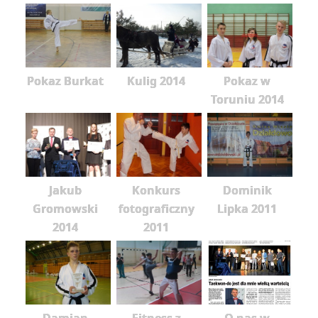
Pokaz Burkat
Kulig 2014
Pokaz w
Toruniu 2014
Jakub
Konkurs
Dominik
Gromowski
fotograficzny
Lipka 2011
2014
2011
Damian
Fitness z
O nas w