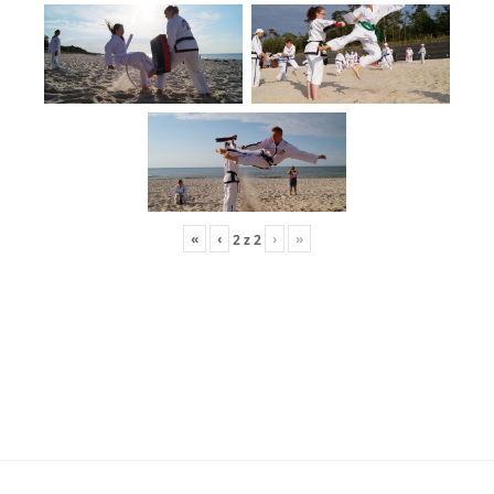
«
‹
›
»
2
z
2