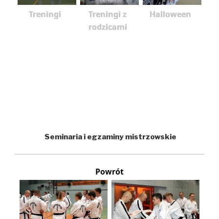
Treningi
Treningi z
Halloween
rodzicami
Seminaria i egzaminy mistrzowskie
Powrót