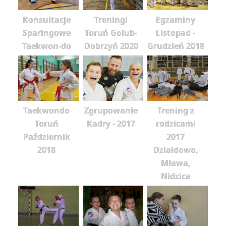
Konsultacje
Treningi
Egzaminy
Sparingowe
Toruń Golub-
Listopad -
Taekwon-do
Dobrzyń 2020
Grudzień 2018
Taekwondo
Zgrupowanie
Trening z
Toruń
Kadry - 2017
rodzicami
Październik
2017
2018
Działdowo,
Mława,
Nidzica