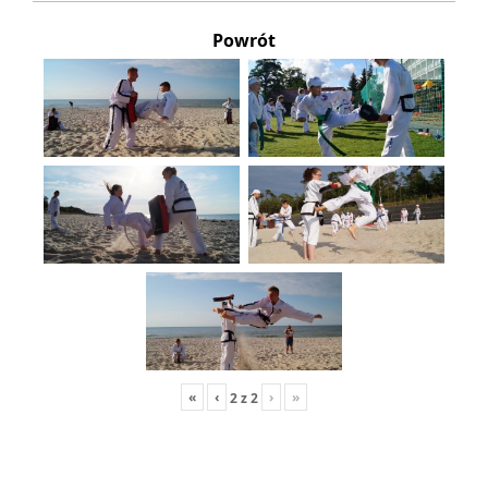
Powrót
«
‹
›
»
2
z
2