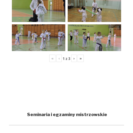
«
‹
›
»
1
z
3
Seminaria i egzaminy mistrzowskie