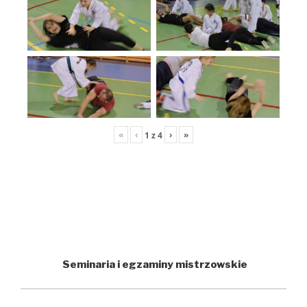
«
‹
›
»
1
z
4
Seminaria i egzaminy mistrzowskie