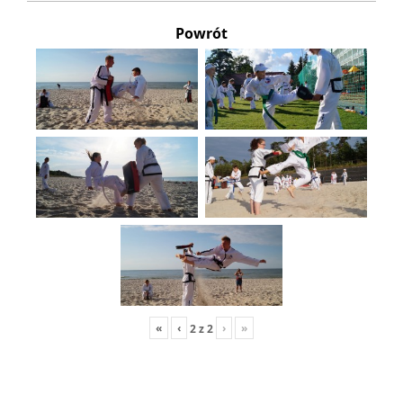
Powrót
«
‹
›
»
2
z
2