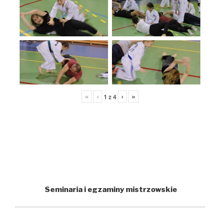
«
‹
›
»
1
z
4
Seminaria i egzaminy mistrzowskie