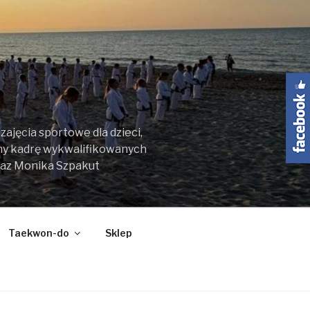
ajęcia sportowe dla dzieci,
my kadrę wykwalifikowanych
raz Monika Szpakut
Taekwon-do
Sklep