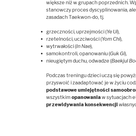
większe niż w grupach poprzednich. W
stanowczy proces dyscyplinowania, ale n
zasadach Taekwon-do, tj.
grzeczności, uprzejmości (
Ye Ui
),
rzetelności, uczciwości (
Yom Chi
),
wytrwałości (
In Nae
),
samokontroli, opanowaniu (
Guk Gi
),
nieugiętym duchu, odwadze (
Baekjul Bo
Podczas treningu dzieci uczą się powyż
przyswoić i zaadaptować je w życiu co
podstawowe umiejętności samoobro
wszystkim
opanowania
w sytuacjach e
przewidywania konsekwencji
własny