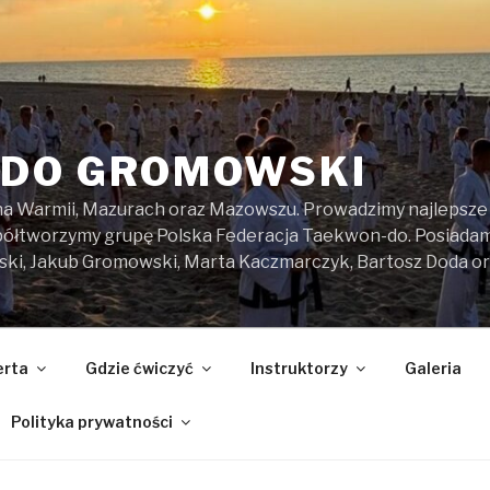
DO GROMOWSKI
na Warmii, Mazurach oraz Mazowszu. Prowadzimy najlepsze z
spółtworzymy grupę Polska Federacja Taekwon-do. Posiada
ski, Jakub Gromowski, Marta Kaczmarczyk, Bartosz Doda o
erta
Gdzie ćwiczyć
Instruktorzy
Galeria
Polityka prywatności