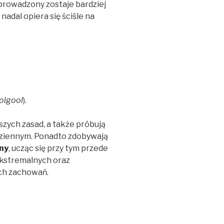
prowadzony zostaje bardziej
adal opiera się ściśle na
olgool
).
szych zasad, a także próbują
dziennym.
Ponadto
zdobywają
ny
, ucząc się przy tym przede
kstremalnych oraz
ch zachowań
.