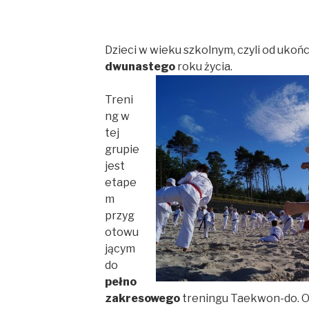
Dzieci w wieku szkolnym, czyli od uko
dwunastego
roku życia.
Treni
ng w
tej
grupie
jest
etape
m
przyg
otowu
jącym
do
pełno
zakresowego
treningu Taekwon-do. Ob