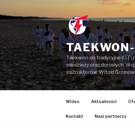
Przejdź
do
treści
TAEKWON-
Taekwon-do tradycyjne (ITF) 
młodzieży oraz dorosłych. W
instruktorów: Witold Gromow
Wideo
Aktualności
Of
Kontakt
Nasi partnerzy