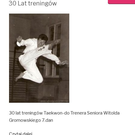
W
30 Lat treningów
30 lat treningów Taekwon-do Trenera Seniora Witolda
Gromowskiego 7.dan
30
Czytaj dalej