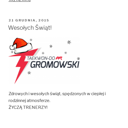
Lat
treningów
OPUBLIKOWANE
21 GRUDNIA, 2015
W
Wesołych Świąt!
Zdrowych i wesołych świąt, spędzonych w ciepłej i
rodzinnej atmosferze.
ŻYCZĄ TRENERZY!