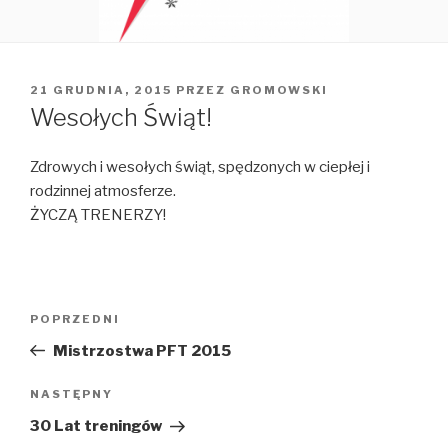
OPUBLIKOWANE
21 GRUDNIA, 2015
PRZEZ
GROMOWSKI
W
Wesołych Świąt!
Zdrowych i wesołych świąt, spędzonych w ciepłej i
rodzinnej atmosferze.
ŻYCZĄ TRENERZY!
Nawigacja
Poprzedni
POPRZEDNI
wpisu
wpis
Mistrzostwa PFT 2015
Następny
NASTĘPNY
wpis
30 Lat treningów