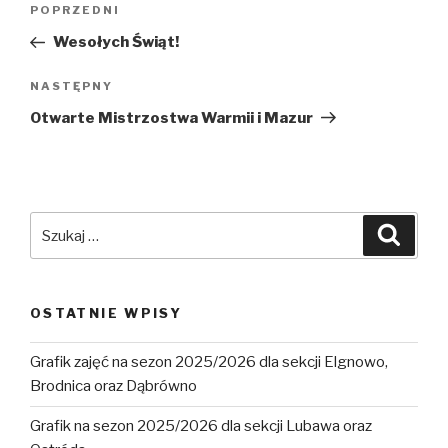
Poprzedni
POPRZEDNI
wpisu
wpis
Wesołych Świąt!
Następny
NASTĘPNY
wpis
Otwarte Mistrzostwa Warmii i Mazur
Szukaj:
Szuka
OSTATNIE WPISY
Grafik zajęć na sezon 2025/2026 dla sekcji Elgnowo,
Brodnica oraz Dąbrówno
Grafik na sezon 2025/2026 dla sekcji Lubawa oraz