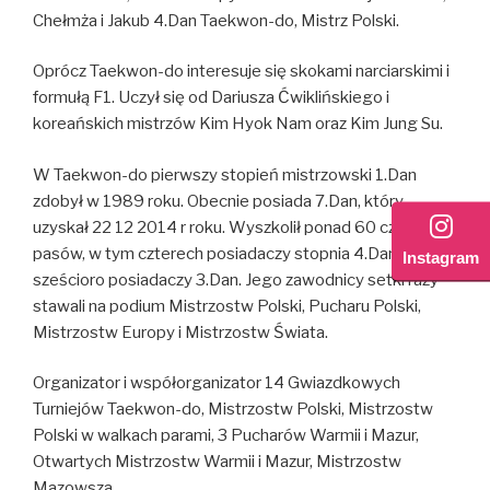
Chełmża i Jakub 4.Dan Taekwon-do, Mistrz Polski.
Oprócz Taekwon-do interesuje się skokami narciarskimi i
formułą F1. Uczył się od Dariusza Ćwiklińskiego i
koreańskich mistrzów Kim Hyok Nam oraz Kim Jung Su.
W Taekwon-do pierwszy stopień mistrzowski 1.Dan
zdobył w 1989 roku. Obecnie posiada 7.Dan, który
uzyskał 22 12 2014 r roku. Wyszkolił ponad 60 czarnych
pasów, w tym czterech posiadaczy stopnia 4.Dan i
Instagram
sześcioro posiadaczy 3.Dan. Jego zawodnicy setki razy
stawali na podium Mistrzostw Polski, Pucharu Polski,
Mistrzostw Europy i Mistrzostw Świata.
Organizator i współorganizator 14 Gwiazdkowych
Turniejów Taekwon-do, Mistrzostw Polski, Mistrzostw
Polski w walkach parami, 3 Pucharów Warmii i Mazur,
Otwartych Mistrzostw Warmii i Mazur, Mistrzostw
Mazowsza.